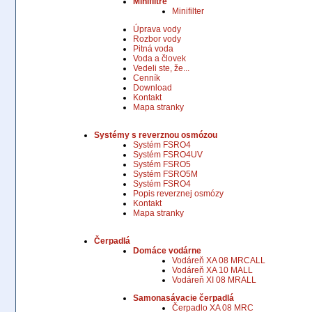
Minifiltre
Minifilter
Úprava vody
Rozbor vody
Pitná voda
Voda a človek
Vedeli ste, že...
Cenník
Download
Kontakt
Mapa stranky
Systémy s reverznou osmózou
Systém FSRO4
Systém FSRO4UV
Systém FSRO5
Systém FSRO5M
Systém FSRO4
Popis reverznej osmózy
Kontakt
Mapa stranky
Čerpadlá
Domáce vodárne
Vodáreň XA 08 MRCALL
Vodáreň XA 10 MALL
Vodáreň XI 08 MRALL
Samonasávacie čerpadlá
Čerpadlo XA 08 MRC