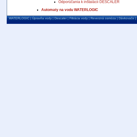
Odporúčania k inštalácii DESCALER
Automaty na vodu WATERLOGIC
WATERLOGIC
|
Úpravňa vody
|
Descaler
|
Filtrácia vody
|
Reverzná osmóza
|
Dávkovače
|