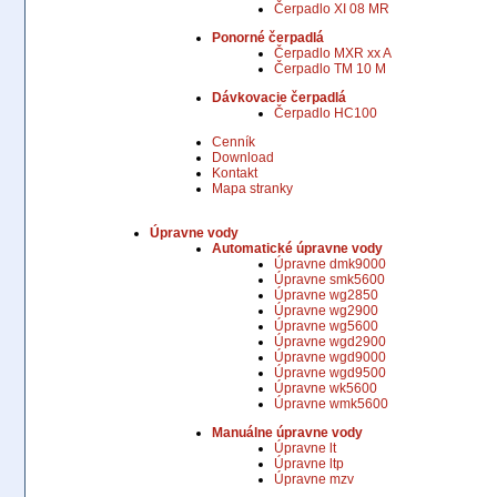
Čerpadlo XI 08 MR
Ponorné čerpadlá
Čerpadlo MXR xx A
Čerpadlo TM 10 M
Dávkovacie čerpadlá
Čerpadlo HC100
Cenník
Download
Kontakt
Mapa stranky
Úpravne vody
Automatické úpravne vody
Úpravne dmk9000
Úpravne smk5600
Úpravne wg2850
Úpravne wg2900
Úpravne wg5600
Úpravne wgd2900
Úpravne wgd9000
Úpravne wgd9500
Úpravne wk5600
Úpravne wmk5600
Manuálne úpravne vody
Úpravne lt
Úpravne ltp
Úpravne mzv