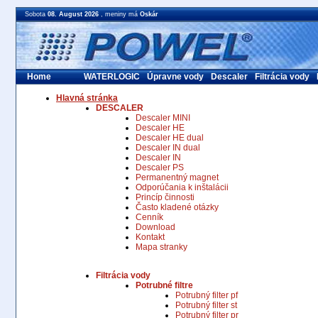
Sobota
08. August 2026
, meniny má
Oskár
Home
WATERLOGIC
Úpravne vody
Descaler
Filtrácia vody
Hlavná stránka
DESCALER
Descaler MINI
Descaler HE
Descaler HE dual
Descaler IN dual
Descaler IN
Descaler PS
Permanentný magnet
Odporúčania k inštalácii
Princíp činnosti
Často kladené otázky
Cenník
Download
Kontakt
Mapa stranky
Filtrácia vody
Potrubné filtre
Potrubný filter pf
Potrubný filter st
Potrubný filter pr