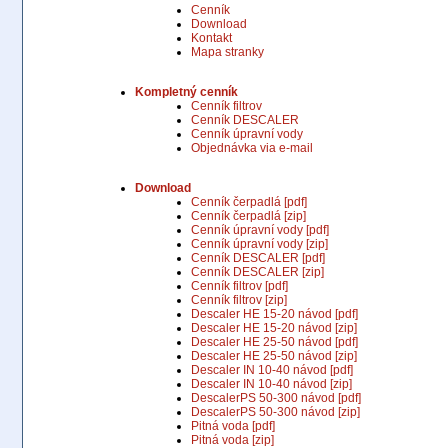
Cenník
Download
Kontakt
Mapa stranky
Kompletný cenník
Cenník filtrov
Cenník DESCALER
Cenník úpravní vody
Objednávka via e-mail
Download
Cenník čerpadlá [pdf]
Cenník čerpadlá [zip]
Cenník úpravní vody [pdf]
Cenník úpravní vody [zip]
Cenník DESCALER [pdf]
Cenník DESCALER [zip]
Cenník filtrov [pdf]
Cenník filtrov [zip]
Descaler HE 15-20 návod [pdf]
Descaler HE 15-20 návod [zip]
Descaler HE 25-50 návod [pdf]
Descaler HE 25-50 návod [zip]
Descaler IN 10-40 návod [pdf]
Descaler IN 10-40 návod [zip]
DescalerPS 50-300 návod [pdf]
DescalerPS 50-300 návod [zip]
Pitná voda [pdf]
Pitná voda [zip]