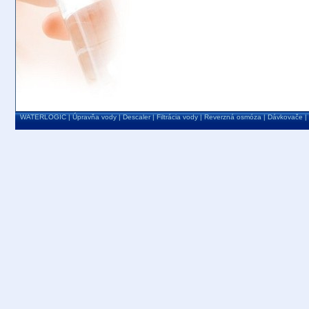
WATERLOGIC
|
Úpravňa vody
|
Descaler
|
Filtrácia vody
|
Reverzná osmóza
|
Dávkovače
|