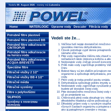
Nedeľa
09. August 2026
, meniny má
Ľubomíra
Home
WATERLOGIC
Úpravne vody
Descaler
Filtrácia vody
Potrubné filtre plastové
Vedeli ste že…
Potrubné filtre plastové BB
Väčšina ľudí nepije dostatočné množstvo 
Potrubné filtre odkaľovacie
neustálou miernou dehydratáciou.
CINTROPUR
Človek potrebuje vypiť denne prinajmenšom
Potrubné filtre odkaľovacie
námahe ešte viac.
na horúcu vodu
Pitie vody napomáha Vášmu telu zbaviť s
nežiadúcich látok (dokonca kofeínu a alko
Potrubné filtre odkaľovacie
Nedostatok vody znižuje úroveň koncentr
ACQUA-BREVETTI
Príliš málo vody zapríčiňuje problémy V
Špeciálne filtre
čriev.
Bolesti hlavy sú len ďalším príznakom ne
Filtračné vložky 2 1/2"
organizme a spôsobuje dehydratáciu, pre
vody.
Filtračné vložky BB 4 1/2"
Pitím vody je treba predísť pocitu smädu
Filtračné média
Dehydratácia spôsobuje pokles imunity 
Nedostatok vody zapríčiňuje vysúšanie po
Filtračné systémy
budete piť dostatok čistej vody.
Pitie dostatočného množstva čistej vody 
Filtre s polyfosfátmi
až po prejedanie sa.
SILIPHOS
Chlórovaná pitná voda obsahuje tzv. trih
dlhodobého hľadiska vážne poškodzujú zd
Systémy s reverznou
Dlhodobý príjem vody s vysokým stupňom
osmózou
rôznych častiach organizmu a prispieva 
ako aj patogénnym zmenám v mozgu.