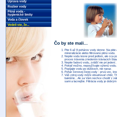
Úprava vody
Rozbor vody
Pitná voda -
hygienické limity
Voda a človek
Vedeli ste, že...
Čo by ste mali...
Pite 6 až 8 pohárov vody denne. Na pitie
mineralizácie alebo filtrovanú pitnú vodu.
Nepite vodu tesne pred jedlom, ale cca po
proces trávenia zriedením tráviacich štiav
Nepite ľadovú vodu, zvlášť nie pri jedení
Pokiaľ možno, nepoužívajte sýtenú vodu. 
Popíjajte vodu po dúškoch, nie naraz.
Pohár čerstvej čistej vody - prvá vec, kt
Váš zdroj vody môže obsahovať chlór, THM
baktérie... Ak sa Vám nechce chodiť z ná
sami a lacnejšie. Filtrácia vody je dobrým